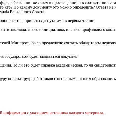
фере, в большинстве своем в просвещении, и в соответствии с з
то кто? По какому документу это можно определить? Ответа не н
лужба Верховного Совета.
онопроектов, принятых депутатами в первом чтении.
а эти законодательные инициативы, и члены профильного комит
вителей Минпроса, было предложено считать обладателем неокон
я государством будет выдаваться документ.
ения. То ли это будет справка академическая, то ли свидетельс
уру оплаты труда работников с неполным высшим образованием 
ой информации с указанием источника каждого материала.