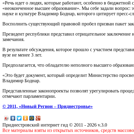
«Речь идет о людях, которые работают, особенно в бюджетной с
«неоконченное высшее образование». Мы себе задали вопрос: э
науке и культуре Владимир Боднар, которого цитирует пресс-с
Восполнить существующий правовой пробел призван пакет зак
Президент республики представил отрицательное заключение н
замечания.
В результате обсуждения, которое прошло с участием предста
вузе не менее 3 лет.
Предполагается, что обладателю неполного высшего образовани
«Это будет документ, который определит Министерство просвещ
Владимир Боднар.
Представленные законопроекты позволят урегулировать процед
отмечают парламентарии.
© 2011, «Новый Регион – Приднестровье»
Приднестровский интернет гид © 2011 - 2026 v.3.0
Все материалы взяты из открытых источников, средств массов