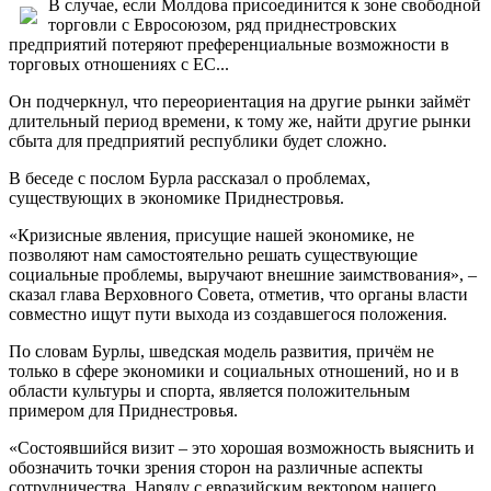
В случае, если Молдова присоединится к зоне свободной
торговли с Евросоюзом, ряд приднестровских
предприятий потеряют преференциальные возможности в
торговых отношениях с ЕС...
Он подчеркнул, что переориентация на другие рынки займёт
длительный период времени, к тому же, найти другие рынки
сбыта для предприятий республики будет сложно.
В беседе с послом Бурла рассказал о проблемах,
существующих в экономике Приднестровья.
«Кризисные явления, присущие нашей экономике, не
позволяют нам самостоятельно решать существующие
социальные проблемы, выручают внешние заимствования», –
сказал глава Верховного Совета, отметив, что органы власти
совместно ищут пути выхода из создавшегося положения.
По словам Бурлы, шведская модель развития, причём не
только в сфере экономики и социальных отношений, но и в
области культуры и спорта, является положительным
примером для Приднестровья.
«Состоявшийся визит – это хорошая возможность выяснить и
обозначить точки зрения сторон на различные аспекты
сотрудничества. Наряду с евразийским вектором нашего