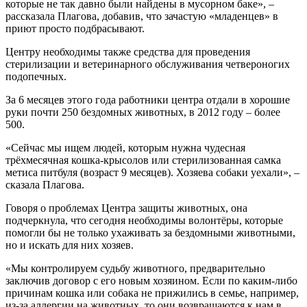
которые не так давно были найдены в мусорном баке», –
рассказала Плагова, добавив, что зачастую «младенцев» в
приют просто подбрасывают.
Центру необходимы также средства для проведения
стерилизации и ветеринарного обслуживания четвероногих
подопечных.
За 6 месяцев этого года работники центра отдали в хорошие
руки почти 250 бездомных животных, в 2012 году – более
500.
«Сейчас мы ищем людей, которым нужна чудесная
трёхмесячная кошка-крысолов или стерилизованная самка
метиса питбуля (возраст 9 месяцев). Хозяева собаки уехали», –
сказала Плагова.
Говоря о проблемах Центра защиты животных, она
подчеркнула, что сегодня необходимы волонтёры, которые
помогли бы не только ухаживать за бездомными животными,
но и искать для них хозяев.
«Мы контролируем судьбу животного, предварительно
заключив договор с его новым хозяином. Если по каким-либо
причинам кошка или собака не прижились в семье, например,
из-за аллергии на животных, то они возвращаются к нам в