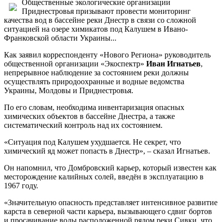
Общественные экологические организации
Приднестровья призывают провести мониторинг
качества вод в бассейне реки Днестр в связи со сложной
ситуацией на озере химикатов под Калушем в Ивано-
Франковской области Украины...
Как заявил корреспонденту «Нового Региона» руководитель
общественной организации «Экоспектр»
Иван Игнатьев
,
непрерывное наблюдение за состоянием реки должны
осуществлять природоохранные и водные ведомства
Украины, Молдовы и Приднестровья.
По его словам, необходима инвентаризация опасных
химических объектов в бассейне Днестра, а также
систематический контроль над их состоянием.
«Ситуация под Калушем ухудшается. Не секрет, что
химический яд может попасть в Днестр», – сказал Игнатьев.
Он напомнил, что Домбровский карьер, который известен как
месторождение калийных солей, введён в эксплуатацию в
1967 году.
«Значительную опасность представляет интенсивное развитие
карста в северной части карьера, вызывающего сдвиг бортов
и просачивание воды расположенной рядом реки Сивки, что