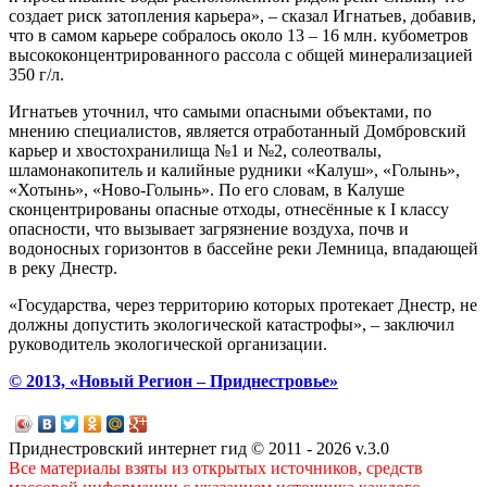
создает риск затопления карьера», – сказал Игнатьев, добавив,
что в самом карьере собралось около 13 – 16 млн. кубометров
высококонцентрированного рассола с общей минерализацией
350 г/л.
Игнатьев уточнил, что самыми опасными объектами, по
мнению специалистов, является отработанный Домбровский
карьер и хвостохранилища №1 и №2, солеотвалы,
шламонакопитель и калийные рудники «Ка­луш», «Голынь»,
«Хотынь», «Ново-Голынь». По его словам, в Калуше
сконцентрированы опасные отходы, отнесённые к I классу
опасности, что вызывает загрязнение воздуха, почв и
водоносных горизонтов в бассейне реки Лемница, впадающей
в реку Днестр.
«Государства, через территорию которых протекает Днестр, не
должны допустить экологической катастрофы», – заключил
руководитель экологической организации.
© 2013, «Новый Регион – Приднестровье»
Приднестровский интернет гид © 2011 - 2026 v.3.0
Все материалы взяты из открытых источников, средств