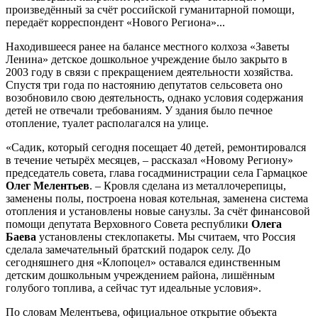
произведённый за счёт российской гуманитарной помощи,
передаёт корреспондент «Нового Региона»...
Находившееся ранее на балансе местного колхоза «Заветы
Ленина» детское дошкольное учреждение было закрыто в
2003 году в связи с прекращением деятельности хозяйства.
Спустя три года по настоянию депутатов сельсовета оно
возобновило свою деятельность, однако условия содержания
детей не отвечали требованиям. У здания было печное
отопление, туалет располагался на улице.
«Садик, который сегодня посещает 40 детей, ремонтировался
в течение четырёх месяцев, – рассказал «Новому Региону»
председатель совета, глава госадминистрации села Гармацкое
Олег Мелентьев
. – Кровля сделана из металлочерепицы,
заменены полы, построена новая котельная, заменена система
отопления и установлены новые санузлы. За счёт финансовой
помощи депутата Верховного Совета республики
Олега
Баева
установлены стеклопакеты. Мы считаем, что Россия
сделала замечательный братский подарок селу. До
сегодняшнего дня «Клопоцел» оставался единственным
детским дошкольным учреждением района, лишённым
голубого топлива, а сейчас тут идеальные условия».
По словам Мелентьева, официальное открытие объекта