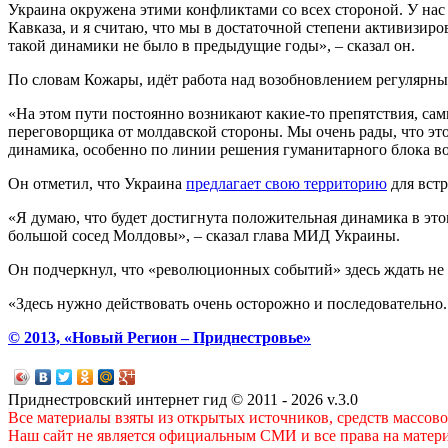
Украина окружена этими конфликтами со всех стороной. У нас
Кавказа, и я считаю, что мы в достаточной степени активизиро
такой динамики не было в предыдущие годы», – сказал он.
По словам Кожары, идёт работа над возобновлением регулярн
«На этом пути постоянно возникают какие-то препятствия, са
переговорщика от молдавской стороны. Мы очень рады, что это
динамика, особенно по линии решения гуманитарного блока во
Он отметил, что Украина
предлагает свою территорию
для вст
«Я думаю, что будет достигнута положительная динамика в этом
большой сосед Молдовы», – сказал глава МИД Украины.
Он подчеркнул, что «революционных событий» здесь ждать не 
«Здесь нужно действовать очень осторожно и последовательно.
© 2013, «Новый Регион – Приднестровье»
Приднестровский интернет гид © 2011 - 2026 v.3.0
Все материалы взяты из открытых источников, средств массов
Наш сайт не является официальным СМИ и все права на матер