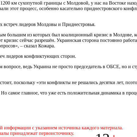
 1200 км сухопутной границы с Молдовой, у нас на Востоке на
вали этот процесс, особенно касательно приднестровского конфл
ых встреч лидеров Молдовы и Приднестровья.
мым большим из которых был коалиционный кризис в Молдове, ко
т кризис сейчас разрешён. Украинская сторона постоянно работае
просов», – сказал Кожара.
реч лидеров конфликтующих сторон.
 вопросе, ведь Украина не просто председатель в ОБСЕ, но и ст
стоит, поскольку «эти конфликты не решались десятки лет, поэ
 Но самое главное, что уже есть положительная динамика в проц
ой информации с указанием источника каждого материала.
иалы принадлежат первоисточнику.