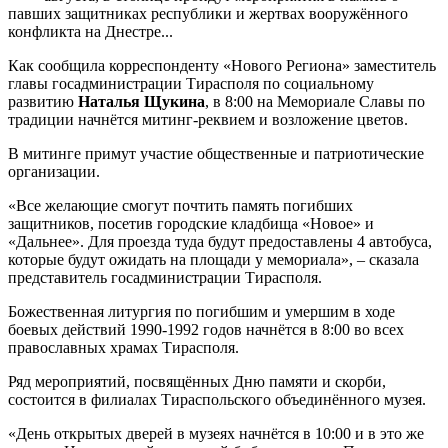
павших защитниках республики и жертвах вооружённого
конфликта на Днестре...
Как сообщила корреспонденту «Нового Региона» заместитель
главы госадминистрации Тирасполя по социальному
развитию
Наталья Щукина
, в 8:00 на Мемориале Славы по
традиции начнётся митинг-реквием и возложение цветов.
В митинге примут участие общественные и патриотические
организации.
«Все желающие смогут почтить память погибших
защитников, посетив городские кладбища «Новое» и
«Дальнее». Для проезда туда будут предоставлены 4 автобуса,
которые будут ожидать на площади у мемориала», – сказала
представитель госадминистрации Тирасполя.
Божественная литургия по погибшим и умершим в ходе
боевых действий 1990-1992 годов начнётся в 8:00 во всех
православных храмах Тирасполя.
Ряд мероприятий, посвящённых Дню памяти и скорби,
состоится в филиалах Тираспольского объединённого музея.
«День открытых дверей в музеях начнётся в 10:00 и в это же