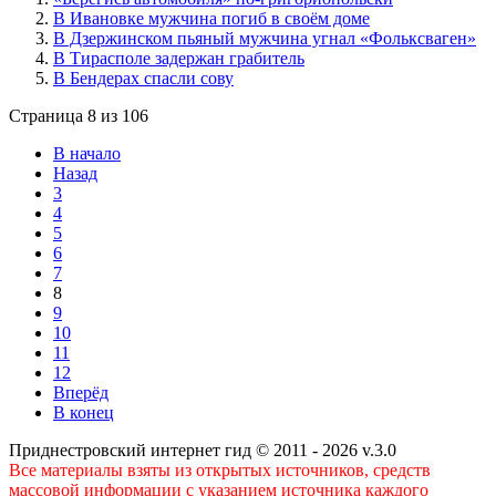
В Ивановке мужчина погиб в своём доме
В Дзержинском пьяный мужчина угнал «Фольксваген»
В Тирасполе задержан грабитель
В Бендерах спасли сову
Страница 8 из 106
В начало
Назад
3
4
5
6
7
8
9
10
11
12
Вперёд
В конец
Приднестровский интернет гид © 2011 - 2026 v.3.0
Все материалы взяты из открытых источников, средств
массовой информации с указанием источника каждого